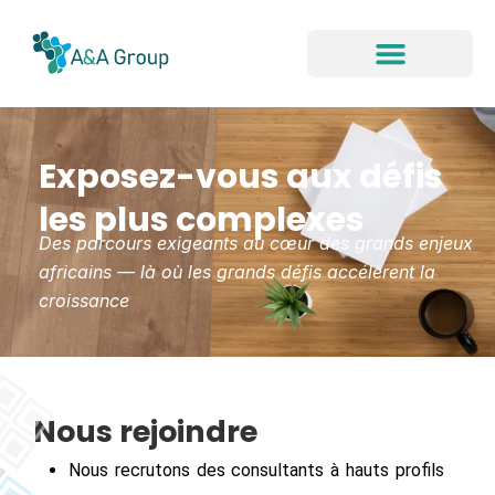
Aller
au
contenu
Exposez-vous aux défis
les plus complexes
Des parcours exigeants au cœur des grands enjeux
africains — là où les grands défis accélèrent la
croissance
Nous rejoindre
Nous recrutons des consultants à hauts profils