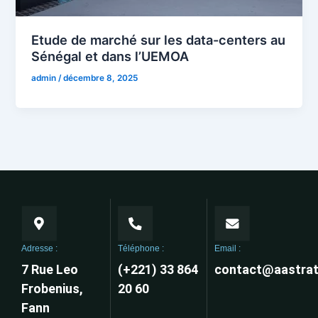
Etude de marché sur les data-centers au
Sénégal et dans lʼUEMOA
admin
/
décembre 8, 2025
Adresse :
Téléphone :
Email :
7 Rue Leo
(+221) 33 864
contact@aastrat
Frobenius,
20 60
Fann